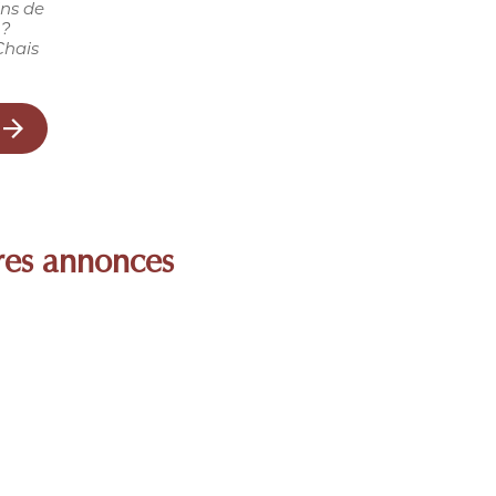
ins de
 ?
Chais
res annonces