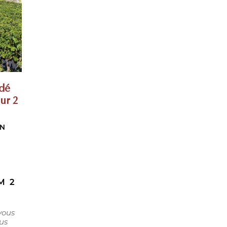
idé
our 2
ON
M 2
vous
lus