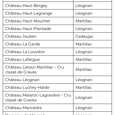
Château Haut-Bergey
Léognan
Château Haut-Lagrange
Léognan
Château Haut-Nouchet
Martillac
Château Haut-Plantade
Léognan
Château Jaulien
Cadaujac
Château La Garde
Martillac
Château La Louvière
Léognan
Château Lafargue
Martillac
Château Latour-Martillac – Cru
Martillac
classé de Graves
Château Léognan
Léognan
Château Luchey-Halde
Martillac
Château Malartic-Lagravière – Cru
Léognan
classé de Graves
Château Mancèdre
Léognan