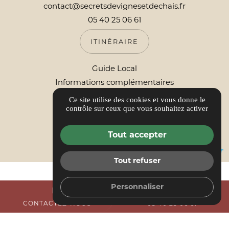
contact@secretsdevignesetdechais.fr
05 40 25 06 61
ITINÉRAIRE
Guide Local
Informations complémentaires
Conditions Générales de Vente
Ce site utilise des cookies et vous donne le
contrôle sur ceux que vous souhaitez activer
Mentions légales
Politique de confidentialité
Tout accepter
Gestion des cookies
Tout refuser
Personnaliser
mail
call
CONTACTEZ-NOUS
05 40 25 06 61